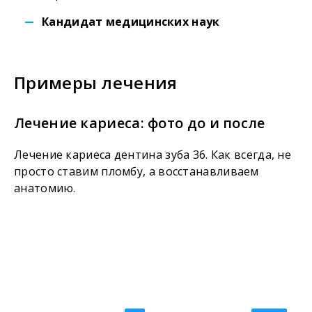
Кандидат медицинских наук
Примеры лечения
Лечение кариеса: фото до и после
Л
п
Лечение кариеса дентина зуба 36. Как всегда, не
просто ставим пломбу, а восстанавливаем
Ле
анатомию.
за
пр