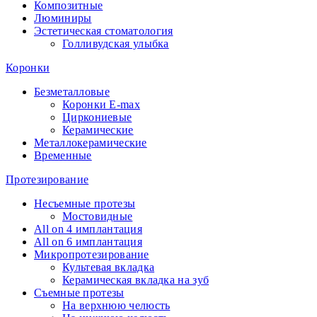
Композитные
Люминиры
Эстетическая стоматология
Голливудская улыбка
Коронки
Безметалловые
Коронки E-max
Циркониевые
Керамические
Металлокерамические
Временные
Протезирование
Несъемные протезы
Мостовидные
All on 4 имплантация
All on 6 имплантация
Микропротезирование
Культевая вкладка
Керамическая вкладка на зуб
Съемные протезы
На верхнюю челюсть