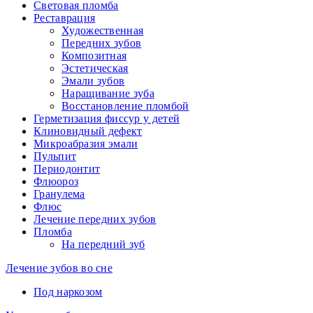
Световая пломба
Реставрация
Художественная
Передних зубов
Композитная
Эстетическая
Эмали зубов
Наращивание зуба
Восстановление пломбой
Герметизация фиссур у детей
Клиновидный дефект
Микроабразия эмали
Пульпит
Периодонтит
Флюороз
Гранулема
Флюс
Лечение передних зубов
Пломба
На передний зуб
Лечение зубов во сне
Под наркозом