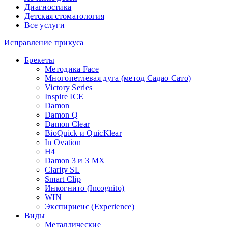
Диагностика
Детская стоматология
Все услуги
Исправление прикуса
Брекеты
Методика Face
Многопетлевая дуга (метод Садао Сато)
Victory Series
Inspire ICE
Damon
Damon Q
Damon Clear
BioQuick и QuicKlear
In Ovation
H4
Damon 3 и 3 MX
Clarity SL
Smart Clip
Инкогнито (Incognito)
WIN
Экспириенс (Experience)
Виды
Металлические