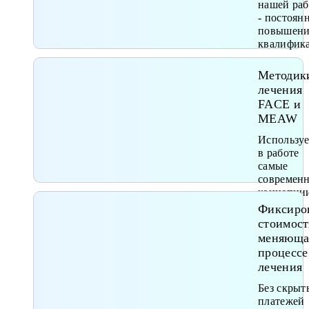
нашей ра
- постоян
повышени
квалифик
Методик
лечения
FACE и
MEAW
Использу
в работе
самые
современ
концепци
лечения
Фиксиро
стоимост
меняюща
процессе
лечения
Без скрыт
платежей