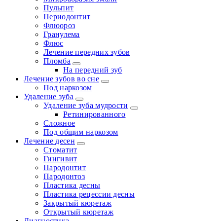
Пульпит
Периодонтит
Флюороз
Гранулема
Флюс
Лечение передних зубов
Пломба
На передний зуб
Лечение зубов во сне
Под наркозом
Удаление зуба
Удаление зуба мудрости
Ретинированного
Сложное
Под общим наркозом
Лечение десен
Стоматит
Гингивит
Пародонтит
Пародонтоз
Пластика десны
Пластика рецессии десны
Закрытый кюретаж
Открытый кюретаж
Диагностика