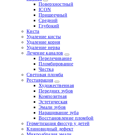
Поверхностный
ICON
Пришеечный
Средний
Глубокий
Киста
Удаление кисты
Удаление корня
Удаление нерва
Лечение каналов
Перелечивание
Пломбирование
Чистка
Световая пломба
Реставрация
Художественная
Передних зубов
Композитная
Эстетическая
Эмали зубов
Наращивание зуба
Восстановление пломбой
Герметизация фиссур у детей
Клиновидный дефект
Микроабразия эмали