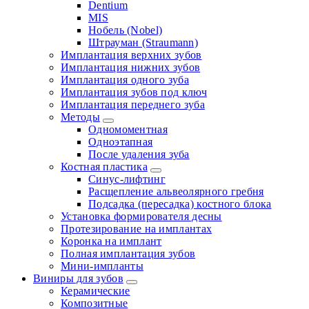
Dentium
MIS
Нобель (Nobel)
Штрауман (Straumann)
Имплантация верхних зубов
Имплантация нижних зубов
Имплантация одного зуба
Имплантация зубов под ключ
Имплантация переднего зуба
Методы
Одномоментная
Одноэтапная
После удаления зуба
Костная пластика
Синус-лифтинг
Расщепление альвеолярного гребня
Подсадка (пересадка) костного блока
Установка формирователя десны
Протезирование на имплантах
Коронка на имплант
Полная имплантация зубов
Мини-импланты
Виниры для зубов
Керамические
Композитные