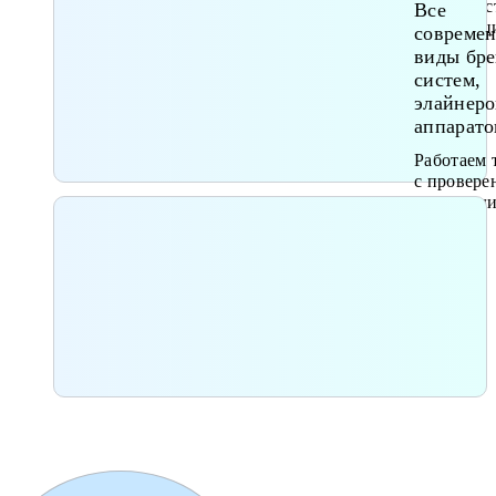
вероятнос
Все
дисфункц
совреме
виды бре
систем,
элайнеро
аппарато
Работаем 
с провер
производ