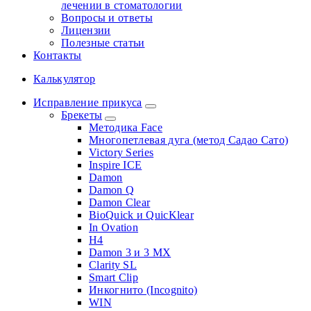
лечении в стоматологии
Вопросы и ответы
Лицензии
Полезные статьи
Контакты
Калькулятор
Исправление прикуса
Брекеты
Методика Face
Многопетлевая дуга (метод Садао Сато)
Victory Series
Inspire ICE
Damon
Damon Q
Damon Clear
BioQuick и QuicKlear
In Ovation
H4
Damon 3 и 3 MX
Clarity SL
Smart Clip
Инкогнито (Incognito)
WIN