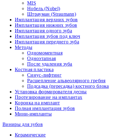
MIS
Нобель (Nobel)
Штрауман (Straumann)
Имплантация верхних зубов
Имплантация нижних зубов
Имплантация одного зуба
Имплантация зубов под ключ
Имплантация переднего зуба
Методы
Одномоментная
Одноэтапная
После удаления зуба
Костная пластика
Синус-лифтинг
Расщепление альвеолярного гребня
Подсадка (пересадка) костного блока
Установка формирователя десны
Протезирование на имплантах
Коронка на имплант
Полная имплантация зубов
Мини-импланты
Виниры для зубов
Керамические