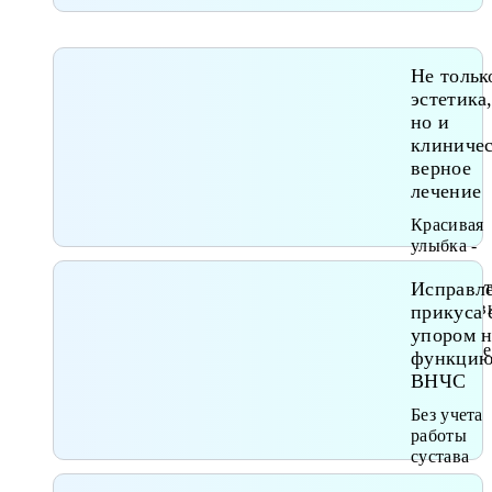
Не тольк
эстетика
но и
клиниче
верное
лечение
Красивая
улыбка -
один из
приоритет
Исправл
но здоровь
прикуса 
всегда на
упором н
первом ме
функци
ВНЧС
Без учета
работы
сустава
высока