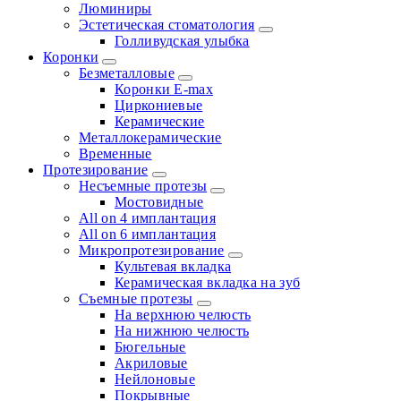
Люминиры
Эстетическая стоматология
Голливудская улыбка
Коронки
Безметалловые
Коронки E-max
Циркониевые
Керамические
Металлокерамические
Временные
Протезирование
Несъемные протезы
Мостовидные
All on 4 имплантация
All on 6 имплантация
Микропротезирование
Культевая вкладка
Керамическая вкладка на зуб
Съемные протезы
На верхнюю челюсть
На нижнюю челюсть
Бюгельные
Акриловые
Нейлоновые
Покрывные