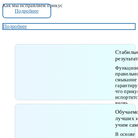
Как мы исправляем прикус
Подробнее
Подробнее
Стабиль
результа
Функцион
правильн
смыкание
гарантиру
что прику
испортитс
вновь
Обучаемс
лучших 
учим са
В основе