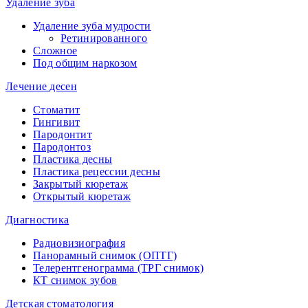
Удаление зуба
Удаление зуба мудрости
Ретинированного
Сложное
Под общим наркозом
Лечение десен
Стоматит
Гингивит
Пародонтит
Пародонтоз
Пластика десны
Пластика рецессии десны
Закрытый кюретаж
Открытый кюретаж
Диагностика
Радиовизиография
Панорамный снимок (ОПТГ)
Телерентгенограмма (ТРГ снимок)
КТ снимок зубов
Детская стоматология