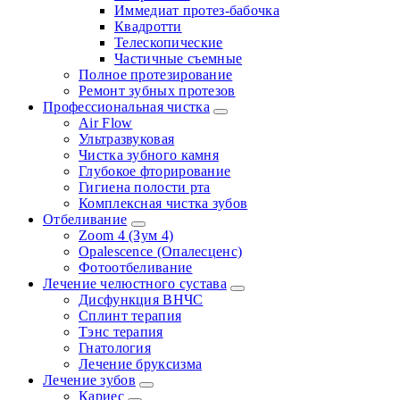
Иммедиат протез-бабочка
Квадротти
Телескопические
Частичные съемные
Полное протезирование
Ремонт зубных протезов
Профессиональная чистка
Air Flow
Ультразвуковая
Чистка зубного камня
Глубокое фторирование
Гигиена полости рта
Комплексная чистка зубов
Отбеливание
Zoom 4 (Зум 4)
Opalescence (Опалесценс)
Фотоотбеливание
Лечение челюстного сустава
Дисфункция ВНЧС
Сплинт терапия
Тэнс терапия
Гнатология
Лечение бруксизма
Лечение зубов
Кариес