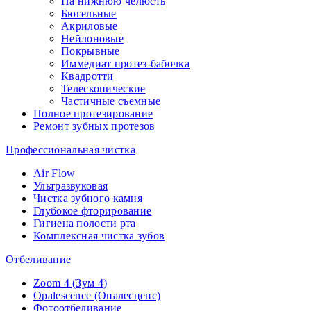
На нижнюю челюсть
Бюгельные
Акриловые
Нейлоновые
Покрывные
Иммедиат протез-бабочка
Квадротти
Телескопические
Частичные съемные
Полное протезирование
Ремонт зубных протезов
Профессиональная чистка
Air Flow
Ультразвуковая
Чистка зубного камня
Глубокое фторирование
Гигиена полости рта
Комплексная чистка зубов
Отбеливание
Zoom 4 (Зум 4)
Opalescence (Опалесценс)
Фотоотбеливание