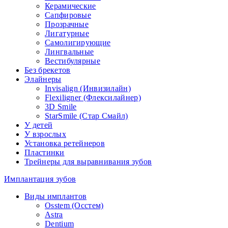
Керамические
Сапфировые
Прозрачные
Лигатурные
Самолигирующие
Лингвальные
Вестибулярные
Без брекетов
Элайнеры
Invisalign (Инвизилайн)
Flexiligner (Флексилайнер)
3D Smile
StarSmile (Стар Смайл)
У детей
У взрослых
Установка ретейнеров
Пластинки
Трейнеры для выравнивания зубов
Имплантация зубов
Виды имплантов
Osstem (Осстем)
Astra
Dentium