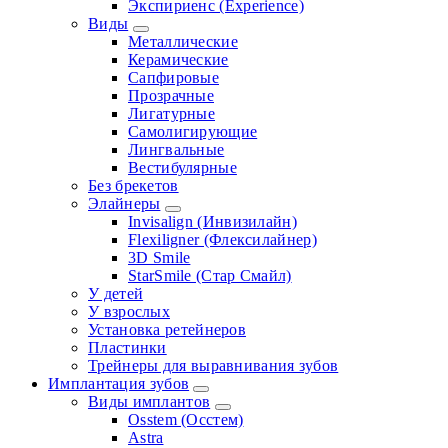
Экспириенс (Experience)
Виды
Металлические
Керамические
Сапфировые
Прозрачные
Лигатурные
Самолигирующие
Лингвальные
Вестибулярные
Без брекетов
Элайнеры
Invisalign (Инвизилайн)
Flexiligner (Флексилайнер)
3D Smile
StarSmile (Стар Смайл)
У детей
У взрослых
Установка ретейнеров
Пластинки
Трейнеры для выравнивания зубов
Имплантация зубов
Виды имплантов
Osstem (Осстем)
Astra