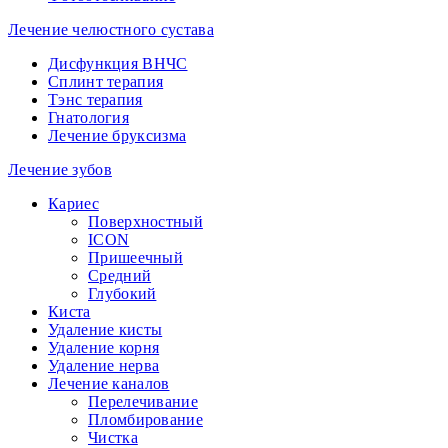
Лечение челюстного сустава
Дисфункция ВНЧС
Сплинт терапия
Тэнс терапия
Гнатология
Лечение бруксизма
Лечение зубов
Кариес
Поверхностный
ICON
Пришеечный
Средний
Глубокий
Киста
Удаление кисты
Удаление корня
Удаление нерва
Лечение каналов
Перелечивание
Пломбирование
Чистка