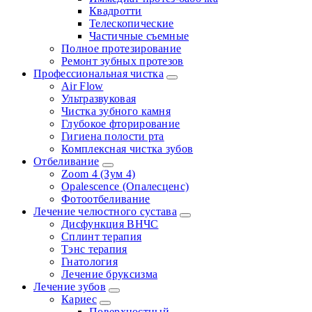
Квадротти
Телескопические
Частичные съемные
Полное протезирование
Ремонт зубных протезов
Профессиональная чистка
Air Flow
Ультразвуковая
Чистка зубного камня
Глубокое фторирование
Гигиена полости рта
Комплексная чистка зубов
Отбеливание
Zoom 4 (Зум 4)
Opalescence (Опалесценс)
Фотоотбеливание
Лечение челюстного сустава
Дисфункция ВНЧС
Сплинт терапия
Тэнс терапия
Гнатология
Лечение бруксизма
Лечение зубов
Кариес
Поверхностный