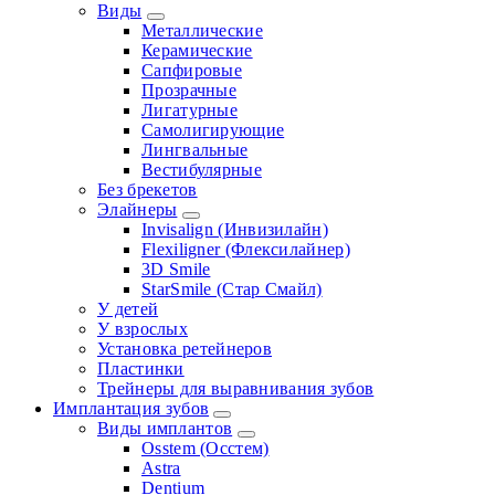
Виды
Металлические
Керамические
Сапфировые
Прозрачные
Лигатурные
Самолигирующие
Лингвальные
Вестибулярные
Без брекетов
Элайнеры
Invisalign (Инвизилайн)
Flexiligner (Флексилайнер)
3D Smile
StarSmile (Стар Смайл)
У детей
У взрослых
Установка ретейнеров
Пластинки
Трейнеры для выравнивания зубов
Имплантация зубов
Виды имплантов
Osstem (Осстем)
Astra
Dentium