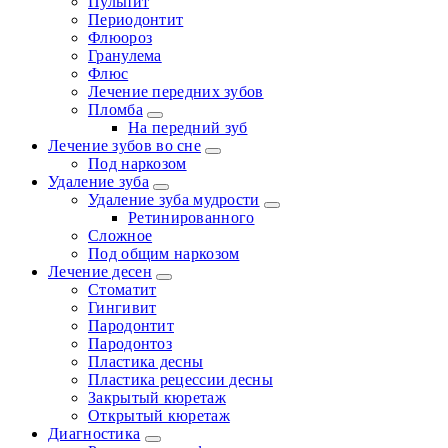
Пульпит
Периодонтит
Флюороз
Гранулема
Флюс
Лечение передних зубов
Пломба
На передний зуб
Лечение зубов во сне
Под наркозом
Удаление зуба
Удаление зуба мудрости
Ретинированного
Сложное
Под общим наркозом
Лечение десен
Стоматит
Гингивит
Пародонтит
Пародонтоз
Пластика десны
Пластика рецессии десны
Закрытый кюретаж
Открытый кюретаж
Диагностика