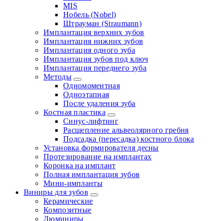
MIS
Нобель (Nobel)
Штрауман (Straumann)
Имплантация верхних зубов
Имплантация нижних зубов
Имплантация одного зуба
Имплантация зубов под ключ
Имплантация переднего зуба
Методы
Одномоментная
Одноэтапная
После удаления зуба
Костная пластика
Синус-лифтинг
Расщепление альвеолярного гребня
Подсадка (пересадка) костного блока
Установка формирователя десны
Протезирование на имплантах
Коронка на имплант
Полная имплантация зубов
Мини-импланты
Виниры для зубов
Керамические
Композитные
Люминиры