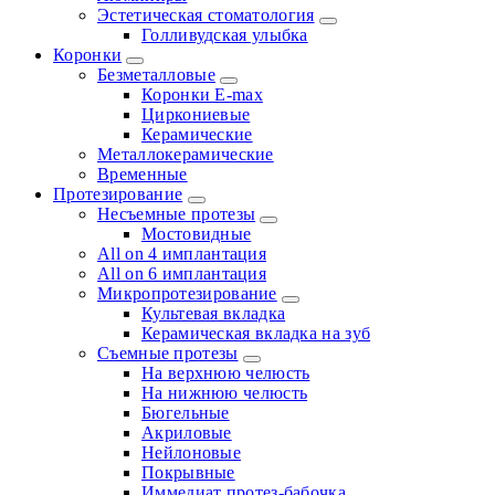
Эстетическая стоматология
Голливудская улыбка
Коронки
Безметалловые
Коронки E-max
Циркониевые
Керамические
Металлокерамические
Временные
Протезирование
Несъемные протезы
Мостовидные
All on 4 имплантация
All on 6 имплантация
Микропротезирование
Культевая вкладка
Керамическая вкладка на зуб
Съемные протезы
На верхнюю челюсть
На нижнюю челюсть
Бюгельные
Акриловые
Нейлоновые
Покрывные
Иммедиат протез-бабочка