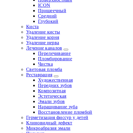
ICON
Пришеечный
Средний
Глубокий
Киста
Удаление кисты
Удаление корня
Удаление нерва
Лечение каналов
Перелечивание
Пломбирование
Чистка
Световая пломба
Реставрация
Художественная
Передних зубов
Композитная
Эстетическая
Эмали зубов
Наращивание зуба
Восстановление пломбой
Герметизация фиссур у детей
Клиновидный дефект
Микроабразия эмали