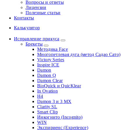
Вопросы и ответы
Лицензии
Полезные статьи
Контакты
Калькулятор
Исправление прикуса
Брекеты
Методика Face
Многопетлевая дуга (метод Садао Сато)
Victory Series
Inspire ICE
Damon
Damon Q
Damon Clear
BioQuick и QuicKlear
In Ovation
H4
Damon 3 и 3 MX
Clarity SL
Smart Clip
Инкогнито (Incognito)
WIN
Экспириенс (Experience)