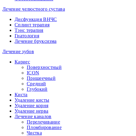
Лечение челюстного сустава
Дисфункция ВНЧС
Сплинт терапия
Тэнс терапия
Гнатология
Лечение бруксизма
Лечение зубов
Кариес
Поверхностный
ICON
Пришеечный
Средний
Глубокий
Киста
Удаление кисты
Удаление корня
Удаление нерва
Лечение каналов
Перелечивание
Пломбирование
Чистка