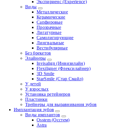
Экспириенс (Experience)
Виды
Металлические
Керамические
Сапфировые
Прозрачные
Лигатурные
Самолигирующие
Лингвальные
Вестибулярные
Без брекетов
Элайнеры
Invisalign (Инвизилайн)
Flexiligner (Флексилайнер)
3D Smile
StarSmile (Стар Смайл)
У детей
У взрослых
Установка ретейнеров
Пластинки
Трейнеры для выравнивания зубов
Имплантация зубов
Виды имплантов
Osstem (Осстем)
Astra