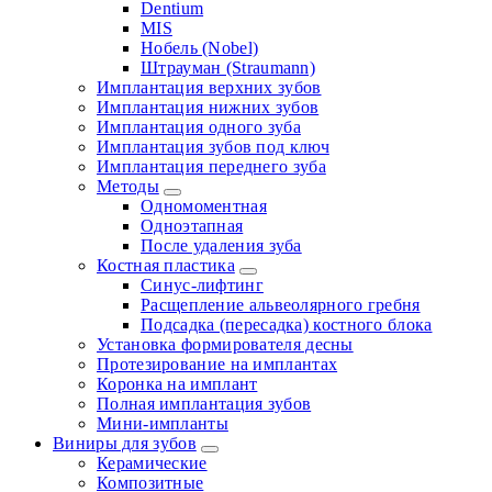
Dentium
MIS
Нобель (Nobel)
Штрауман (Straumann)
Имплантация верхних зубов
Имплантация нижних зубов
Имплантация одного зуба
Имплантация зубов под ключ
Имплантация переднего зуба
Методы
Одномоментная
Одноэтапная
После удаления зуба
Костная пластика
Синус-лифтинг
Расщепление альвеолярного гребня
Подсадка (пересадка) костного блока
Установка формирователя десны
Протезирование на имплантах
Коронка на имплант
Полная имплантация зубов
Мини-импланты
Виниры для зубов
Керамические
Композитные