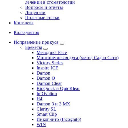
лечении в стоматологии
Вопросы и ответы
Лицензии
Полезные статьи
Контакты
Калькулятор
Исправление прикуса
Брекеты
Методика Face
Многопетлевая дуга (метод Садао Сато)
Victory Series
Inspire ICE
Damon
Damon Q
Damon Clear
BioQuick и QuicKlear
In Ovation
H4
Damon 3 и 3 MX
Clarity SL
Smart Clip
Инкогнито (Incognito)
WIN