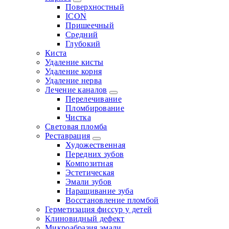
Поверхностный
ICON
Пришеечный
Средний
Глубокий
Киста
Удаление кисты
Удаление корня
Удаление нерва
Лечение каналов
Перелечивание
Пломбирование
Чистка
Световая пломба
Реставрация
Художественная
Передних зубов
Композитная
Эстетическая
Эмали зубов
Наращивание зуба
Восстановление пломбой
Герметизация фиссур у детей
Клиновидный дефект
Микроабразия эмали