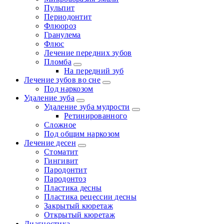
Пульпит
Периодонтит
Флюороз
Гранулема
Флюс
Лечение передних зубов
Пломба
На передний зуб
Лечение зубов во сне
Под наркозом
Удаление зуба
Удаление зуба мудрости
Ретинированного
Сложное
Под общим наркозом
Лечение десен
Стоматит
Гингивит
Пародонтит
Пародонтоз
Пластика десны
Пластика рецессии десны
Закрытый кюретаж
Открытый кюретаж
Диагностика