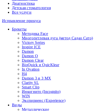
Диагностика
Детская стоматология
Все услуги
Исправление прикуса
Брекеты
Методика Face
Многопетлевая дуга (метод Садао Сато)
Victory Series
Inspire ICE
Damon
Damon Q
Damon Clear
BioQuick и QuicKlear
In Ovation
H4
Damon 3 и 3 MX
Clarity SL
Smart Clip
Инкогнито (Incognito)
WIN
Экспириенс (Experience)
Виды
Металлические