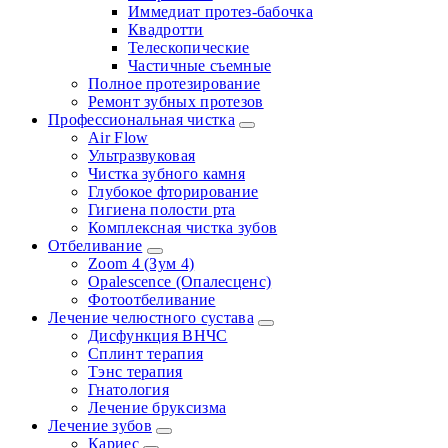
Иммедиат протез-бабочка
Квадротти
Телескопические
Частичные съемные
Полное протезирование
Ремонт зубных протезов
Профессиональная чистка
Air Flow
Ультразвуковая
Чистка зубного камня
Глубокое фторирование
Гигиена полости рта
Комплексная чистка зубов
Отбеливание
Zoom 4 (Зум 4)
Opalescence (Опалесценс)
Фотоотбеливание
Лечение челюстного сустава
Дисфункция ВНЧС
Сплинт терапия
Тэнс терапия
Гнатология
Лечение бруксизма
Лечение зубов
Кариес