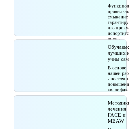
Функцион
правильн
смыкание
гарантиру
что прику
испортитс
вновь
Обучаемс
лучших 
учим са
В основе
нашей ра
- постоян
повышени
квалифик
Методик
лечения
FACE и
MEAW