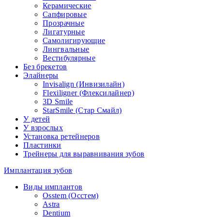
Керамические
Сапфировые
Прозрачные
Лигатурные
Самолигирующие
Лингвальные
Вестибулярные
Без брекетов
Элайнеры
Invisalign (Инвизилайн)
Flexiligner (Флексилайнер)
3D Smile
StarSmile (Стар Смайл)
У детей
У взрослых
Установка ретейнеров
Пластинки
Трейнеры для выравнивания зубов
Имплантация зубов
Виды имплантов
Osstem (Осстем)
Astra
Dentium