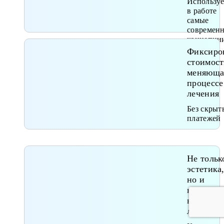
Использу
в работе
самые
современ
концепци
лечения
Фиксиро
стоимост
меняюща
процессе
лечения
Без скрыт
платежей
Не тольк
эстетика
но и
клиниче
верное
лечение