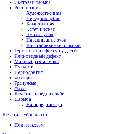
Световая пломба
Реставрация
Художественная
Передних зубов
Композитная
Эстетическая
Эмали зубов
Наращивание зуба
Восстановление пломбой
Герметизация фиссур у детей
Клиновидный дефект
Микроабразия эмали
Пульпит
Периодонтит
Флюороз
Гранулема
Флюс
Лечение передних зубов
Пломба
На передний зуб
Лечение зубов во сне
Под наркозом