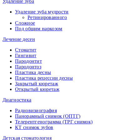
Удаление зуба
Удаление зуба мудрости
Ретинированного
Сложное
Под общим наркозом
Лечение десен
Стоматит
Гингивит
Пародонтит
Пародонтоз
Пластика десны
Пластика рецессии десны
Закрытый кюретаж
Открытый кюретаж
Диагностика
Радиовизиография
Панорамный снимок (ОПТГ)
Телерентгенограмма (ТРГ снимок)
КТ снимок зубов
Детская стоматология