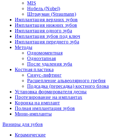
MIS
Нобель (Nobel)
Штрауман (Straumann)
Имплантация верхних зубов
Имплантация нижних зубов
Имплантация одного зуба
Имплантация зубов под ключ
Имплантация переднего зуба
Методы
Одномоментная
Одноэтапная
После удаления зуба
Костная пластика
Синус-лифтинг
Расщепление альвеолярного гребня
Подсадка (пересадка) костного блока
Установка формирователя десны
Протезирование на имплантах
Коронка на имплант
Полная имплантация зубов
Мини-импланты
Виниры для зубов
Керамические