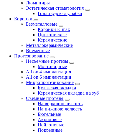
Люминиры
Эстетическая стоматология
Голливудская улыбка
Коронки
Безметалловые
Коронки E-max
Циркониевые
Керамические
Металлокерамические
Временные
Протезирование
Несъемные протезы
Мостовидные
All on 4 имплантация
All on 6 имплантация
Микропротезирование
Культевая вкладка
Керамическая вкладка на зуб
Съемные протезы
На верхнюю челюсть
На нижнюю челюсть
Бюгельные
Акриловые
Нейлоновые
Покрывные