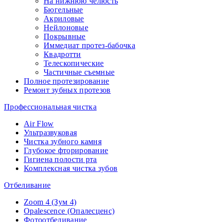
На нижнюю челюсть
Бюгельные
Акриловые
Нейлоновые
Покрывные
Иммедиат протез-бабочка
Квадротти
Телескопические
Частичные съемные
Полное протезирование
Ремонт зубных протезов
Профессиональная чистка
Air Flow
Ультразвуковая
Чистка зубного камня
Глубокое фторирование
Гигиена полости рта
Комплексная чистка зубов
Отбеливание
Zoom 4 (Зум 4)
Opalescence (Опалесценс)
Фотоотбеливание