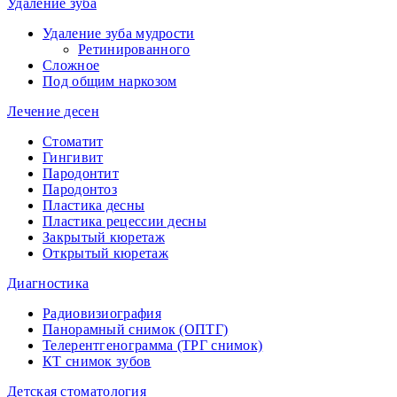
Удаление зуба
Удаление зуба мудрости
Ретинированного
Сложное
Под общим наркозом
Лечение десен
Стоматит
Гингивит
Пародонтит
Пародонтоз
Пластика десны
Пластика рецессии десны
Закрытый кюретаж
Открытый кюретаж
Диагностика
Радиовизиография
Панорамный снимок (ОПТГ)
Телерентгенограмма (ТРГ снимок)
КТ снимок зубов
Детская стоматология