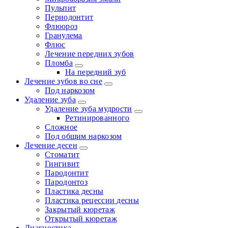
Пульпит
Периодонтит
Флюороз
Гранулема
Флюс
Лечение передних зубов
Пломба
На передний зуб
Лечение зубов во сне
Под наркозом
Удаление зуба
Удаление зуба мудрости
Ретинированного
Сложное
Под общим наркозом
Лечение десен
Стоматит
Гингивит
Пародонтит
Пародонтоз
Пластика десны
Пластика рецессии десны
Закрытый кюретаж
Открытый кюретаж
Диагностика