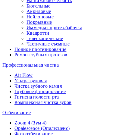
На нижнюю челюсть
Бюгельные
Акриловые
Нейлоновые
Покрывные
Иммедиат протез-бабочка
Квадротти
Телескопические
Частичные съемные
Полное протезирование
Ремонт зубных протезов
Профессиональная чистка
Air Flow
Ультразвуковая
Чистка зубного камня
Глубокое фторирование
Гигиена полости рта
Комплексная чистка зубов
Отбеливание
Zoom 4 (Зум 4)
Opalescence (Опалесценс)
Фотоотбеливание