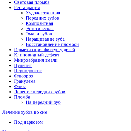
Световая пломба
Реставрация
Художественная
Передних зубов
Композитная
Эстетическая
Эмали зубов
Наращивание зуба
Восстановление пломбой
Герметизация фиссур у детей
Клиновидный дефект
Микроабразия эмали
Пульпит
Периодонтит
Флюороз
Гранулема
Флюс
Лечение передних зубов
Пломба
На передний зуб
Лечение зубов во сне
Под наркозом