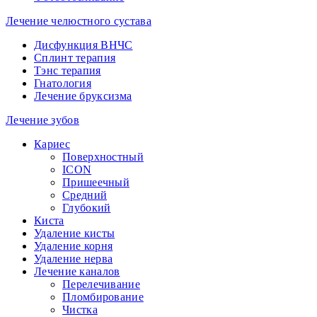
Лечение челюстного сустава
Дисфункция ВНЧС
Сплинт терапия
Тэнс терапия
Гнатология
Лечение бруксизма
Лечение зубов
Кариес
Поверхностный
ICON
Пришеечный
Средний
Глубокий
Киста
Удаление кисты
Удаление корня
Удаление нерва
Лечение каналов
Перелечивание
Пломбирование
Чистка