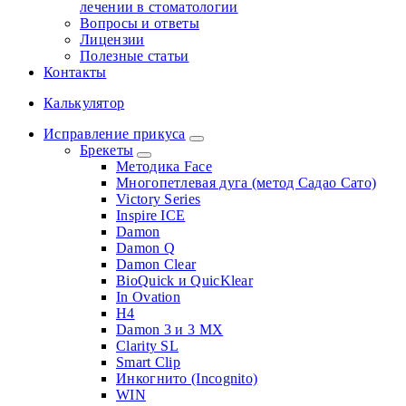
лечении в стоматологии
Вопросы и ответы
Лицензии
Полезные статьи
Контакты
Калькулятор
Исправление прикуса
Брекеты
Методика Face
Многопетлевая дуга (метод Садао Сато)
Victory Series
Inspire ICE
Damon
Damon Q
Damon Clear
BioQuick и QuicKlear
In Ovation
H4
Damon 3 и 3 MX
Clarity SL
Smart Clip
Инкогнито (Incognito)
WIN