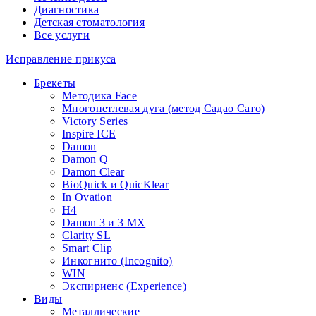
Диагностика
Детская стоматология
Все услуги
Исправление прикуса
Брекеты
Методика Face
Многопетлевая дуга (метод Садао Сато)
Victory Series
Inspire ICE
Damon
Damon Q
Damon Clear
BioQuick и QuicKlear
In Ovation
H4
Damon 3 и 3 MX
Clarity SL
Smart Clip
Инкогнито (Incognito)
WIN
Экспириенс (Experience)
Виды
Металлические