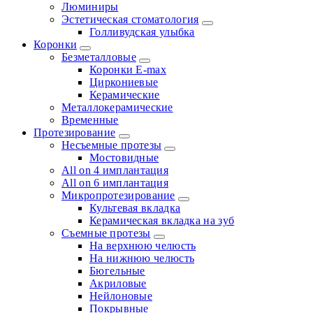
Люминиры
Эстетическая стоматология
Голливудская улыбка
Коронки
Безметалловые
Коронки E-max
Циркониевые
Керамические
Металлокерамические
Временные
Протезирование
Несъемные протезы
Мостовидные
All on 4 имплантация
All on 6 имплантация
Микропротезирование
Культевая вкладка
Керамическая вкладка на зуб
Съемные протезы
На верхнюю челюсть
На нижнюю челюсть
Бюгельные
Акриловые
Нейлоновые
Покрывные