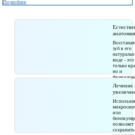
Подробнее
Естестве
анатоми
Восстана
зуб в его
натураль
виде - это
только кр
но и
функцион
Лечение 
увеличе
Использо
микроско
или
бинокуля
позволяет
сохранить