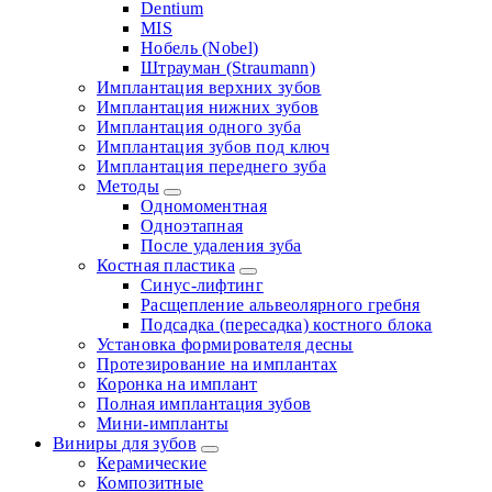
Dentium
MIS
Нобель (Nobel)
Штрауман (Straumann)
Имплантация верхних зубов
Имплантация нижних зубов
Имплантация одного зуба
Имплантация зубов под ключ
Имплантация переднего зуба
Методы
Одномоментная
Одноэтапная
После удаления зуба
Костная пластика
Синус-лифтинг
Расщепление альвеолярного гребня
Подсадка (пересадка) костного блока
Установка формирователя десны
Протезирование на имплантах
Коронка на имплант
Полная имплантация зубов
Мини-импланты
Виниры для зубов
Керамические
Композитные