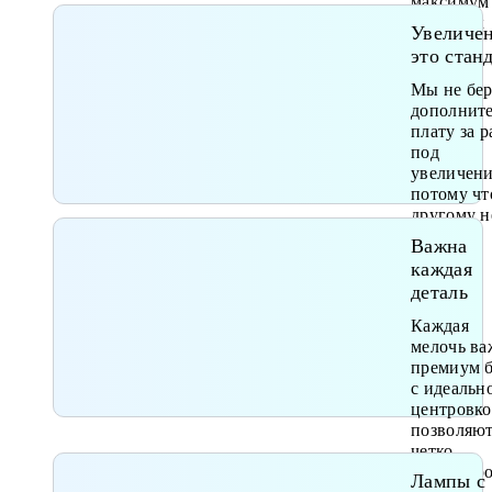
максимум
здоровых
Увеличен
тканей
это стан
Мы не бе
дополнит
плату за р
под
увеличени
потому чт
другому н
работаем
Важна
каждая
деталь
Каждая
мелочь ва
премиум 
с идеальн
центровк
позволяю
четко
препариро
Лампы с