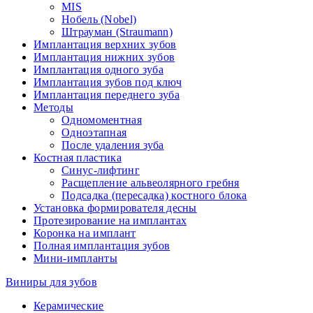
MIS
Нобель (Nobel)
Штрауман (Straumann)
Имплантация верхних зубов
Имплантация нижних зубов
Имплантация одного зуба
Имплантация зубов под ключ
Имплантация переднего зуба
Методы
Одномоментная
Одноэтапная
После удаления зуба
Костная пластика
Синус-лифтинг
Расщепление альвеолярного гребня
Подсадка (пересадка) костного блока
Установка формирователя десны
Протезирование на имплантах
Коронка на имплант
Полная имплантация зубов
Мини-импланты
Виниры для зубов
Керамические