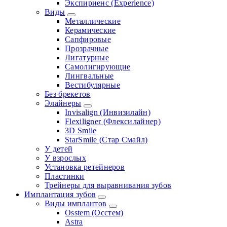
Экспириенс (Experience)
Виды
Металлические
Керамические
Сапфировые
Прозрачные
Лигатурные
Самолигирующие
Лингвальные
Вестибулярные
Без брекетов
Элайнеры
Invisalign (Инвизилайн)
Flexiligner (Флексилайнер)
3D Smile
StarSmile (Стар Смайл)
У детей
У взрослых
Установка ретейнеров
Пластинки
Трейнеры для выравнивания зубов
Имплантация зубов
Виды имплантов
Osstem (Осстем)
Astra