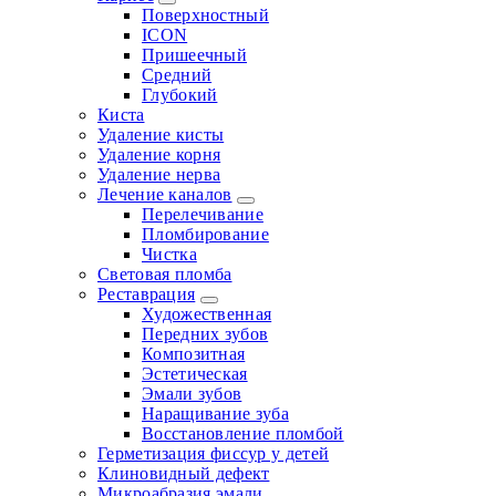
Поверхностный
ICON
Пришеечный
Средний
Глубокий
Киста
Удаление кисты
Удаление корня
Удаление нерва
Лечение каналов
Перелечивание
Пломбирование
Чистка
Световая пломба
Реставрация
Художественная
Передних зубов
Композитная
Эстетическая
Эмали зубов
Наращивание зуба
Восстановление пломбой
Герметизация фиссур у детей
Клиновидный дефект
Микроабразия эмали