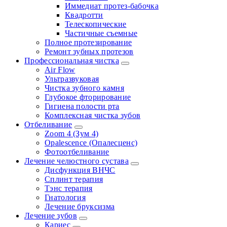
Иммедиат протез-бабочка
Квадротти
Телескопические
Частичные съемные
Полное протезирование
Ремонт зубных протезов
Профессиональная чистка
Air Flow
Ультразвуковая
Чистка зубного камня
Глубокое фторирование
Гигиена полости рта
Комплексная чистка зубов
Отбеливание
Zoom 4 (Зум 4)
Opalescence (Опалесценс)
Фотоотбеливание
Лечение челюстного сустава
Дисфункция ВНЧС
Сплинт терапия
Тэнс терапия
Гнатология
Лечение бруксизма
Лечение зубов
Кариес