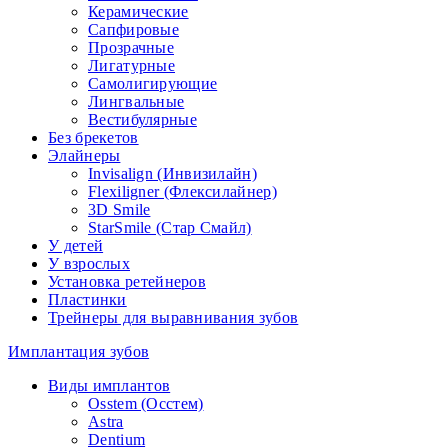
Керамические
Сапфировые
Прозрачные
Лигатурные
Самолигирующие
Лингвальные
Вестибулярные
Без брекетов
Элайнеры
Invisalign (Инвизилайн)
Flexiligner (Флексилайнер)
3D Smile
StarSmile (Стар Смайл)
У детей
У взрослых
Установка ретейнеров
Пластинки
Трейнеры для выравнивания зубов
Имплантация зубов
Виды имплантов
Osstem (Осстем)
Astra
Dentium