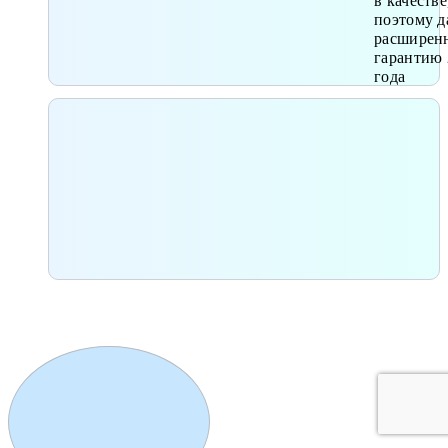
в качестве
поэтому д
расширен
гарантию 
года