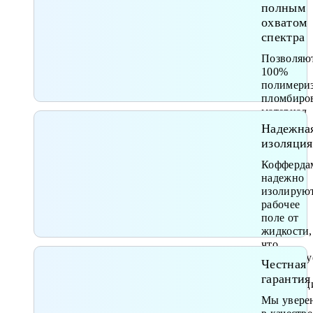
зуб
полным
охватом
спектра
Позволяю
100%
полимери
пломбиро
материал
Надежна
изоляция
Кофферда
надежно
изолирую
рабочее
поле от
жидкости,
что
гарантиру
Честная
качество
гарантия
реставрац
Мы увере