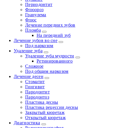
Периодонтит
Флюороз
Гранулема
Флюс
Лечение передних зубов
Пломба
На передний зуб
Лечение зубов во сне
Под наркозом
Удаление зуба
Удаление зуба мудрости
Ретинированного
Сложное
Под общим наркозом
Лечение десен
Стоматит
Гингивит
Пародонтит
Пародонтоз
Пластика десны
Пластика рецессии десны
Закрытый кюретаж
Открытый кюретаж
Диагностика
Радиовизиография