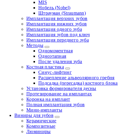
MIS
Нобель (Nobel)
Штрауман (Straumann)
Имплантация верхних зубов
Имплантация нижних зубов
Имплантация одного зуба
Имплантация зубов под ключ
Имплантация переднего зуба
Методы
Одномоментная
Одноэтапная
После удаления зуба
Костная пластика
Синус-лифтинг
Расщепление альвеолярного гребня
Подсадка (пересадка) костного блока
Установка формирователя десны
Протезирование на имплантах
Коронка на имплант
Полная имплантация зубов
Мини-импланты
Виниры для зубов
Керамические
Композитные
Люминиры