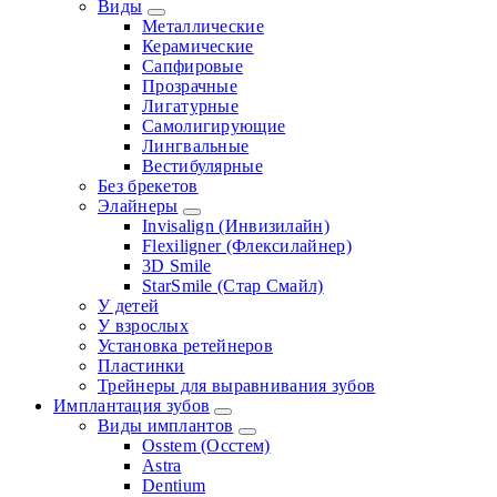
Виды
Металлические
Керамические
Сапфировые
Прозрачные
Лигатурные
Самолигирующие
Лингвальные
Вестибулярные
Без брекетов
Элайнеры
Invisalign (Инвизилайн)
Flexiligner (Флексилайнер)
3D Smile
StarSmile (Стар Смайл)
У детей
У взрослых
Установка ретейнеров
Пластинки
Трейнеры для выравнивания зубов
Имплантация зубов
Виды имплантов
Osstem (Осстем)
Astra
Dentium