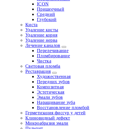
ICON
Пришеечный
Средний
Глубокий
Киста
Удаление кисты
Удаление корня
Удаление нерва
Лечение каналов
Перелечивание
Пломбирование
Чистка
Световая пломба
Реставрация
Художественная
Передних зубов
Композитная
Эстетическая
Эмали зубов
Наращивание зуба
Восстановление пломбой
Герметизация фиссур у детей
Клиновидный дефект
Микроабразия эмали
Пульпит