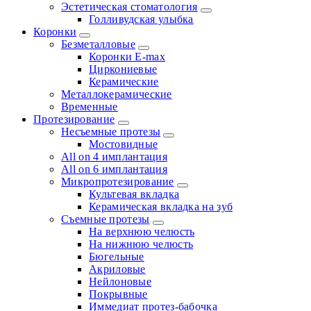
Эстетическая стоматология
Голливудская улыбка
Коронки
Безметалловые
Коронки E-max
Циркониевые
Керамические
Металлокерамические
Временные
Протезирование
Несъемные протезы
Мостовидные
All on 4 имплантация
All on 6 имплантация
Микропротезирование
Культевая вкладка
Керамическая вкладка на зуб
Съемные протезы
На верхнюю челюсть
На нижнюю челюсть
Бюгельные
Акриловые
Нейлоновые
Покрывные
Иммедиат протез-бабочка