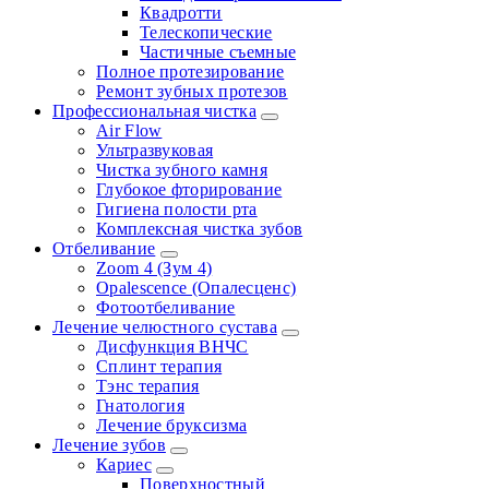
Квадротти
Телескопические
Частичные съемные
Полное протезирование
Ремонт зубных протезов
Профессиональная чистка
Air Flow
Ультразвуковая
Чистка зубного камня
Глубокое фторирование
Гигиена полости рта
Комплексная чистка зубов
Отбеливание
Zoom 4 (Зум 4)
Opalescence (Опалесценс)
Фотоотбеливание
Лечение челюстного сустава
Дисфункция ВНЧС
Сплинт терапия
Тэнс терапия
Гнатология
Лечение бруксизма
Лечение зубов
Кариес
Поверхностный