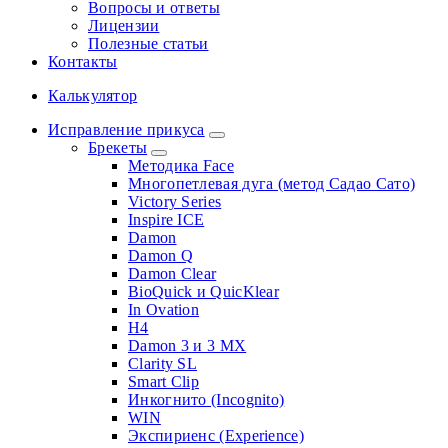
Вопросы и ответы
Лицензии
Полезные статьи
Контакты
Калькулятор
Исправление прикуса
Брекеты
Методика Face
Многопетлевая дуга (метод Садао Сато)
Victory Series
Inspire ICE
Damon
Damon Q
Damon Clear
BioQuick и QuicKlear
In Ovation
H4
Damon 3 и 3 MX
Clarity SL
Smart Clip
Инкогнито (Incognito)
WIN
Экспириенс (Experience)