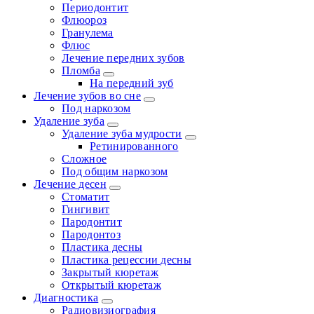
Периодонтит
Флюороз
Гранулема
Флюс
Лечение передних зубов
Пломба
На передний зуб
Лечение зубов во сне
Под наркозом
Удаление зуба
Удаление зуба мудрости
Ретинированного
Сложное
Под общим наркозом
Лечение десен
Стоматит
Гингивит
Пародонтит
Пародонтоз
Пластика десны
Пластика рецессии десны
Закрытый кюретаж
Открытый кюретаж
Диагностика
Радиовизиография