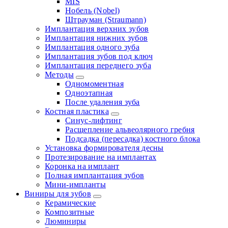
MIS
Нобель (Nobel)
Штрауман (Straumann)
Имплантация верхних зубов
Имплантация нижних зубов
Имплантация одного зуба
Имплантация зубов под ключ
Имплантация переднего зуба
Методы
Одномоментная
Одноэтапная
После удаления зуба
Костная пластика
Синус-лифтинг
Расщепление альвеолярного гребня
Подсадка (пересадка) костного блока
Установка формирователя десны
Протезирование на имплантах
Коронка на имплант
Полная имплантация зубов
Мини-импланты
Виниры для зубов
Керамические
Композитные
Люминиры