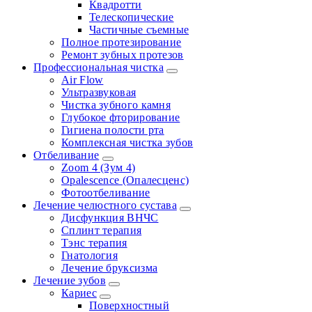
Квадротти
Телескопические
Частичные съемные
Полное протезирование
Ремонт зубных протезов
Профессиональная чистка
Air Flow
Ультразвуковая
Чистка зубного камня
Глубокое фторирование
Гигиена полости рта
Комплексная чистка зубов
Отбеливание
Zoom 4 (Зум 4)
Opalescence (Опалесценс)
Фотоотбеливание
Лечение челюстного сустава
Дисфункция ВНЧС
Сплинт терапия
Тэнс терапия
Гнатология
Лечение бруксизма
Лечение зубов
Кариес
Поверхностный