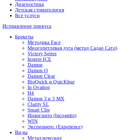
Диагностика
Детская стоматология
Все услуги
Исправление прикуса
Брекеты
Методика Face
Многопетлевая дуга (метод Садао Сато)
Victory Series
Inspire ICE
Damon
Damon Q
Damon Clear
BioQuick и QuicKlear
In Ovation
H4
Damon 3 и 3 MX
Clarity SL
Smart Clip
Инкогнито (Incognito)
WIN
Экспириенс (Experience)
Виды
Металлические