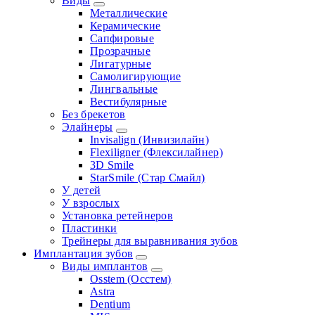
Виды
Металлические
Керамические
Сапфировые
Прозрачные
Лигатурные
Самолигирующие
Лингвальные
Вестибулярные
Без брекетов
Элайнеры
Invisalign (Инвизилайн)
Flexiligner (Флексилайнер)
3D Smile
StarSmile (Стар Смайл)
У детей
У взрослых
Установка ретейнеров
Пластинки
Трейнеры для выравнивания зубов
Имплантация зубов
Виды имплантов
Osstem (Осстем)
Astra
Dentium