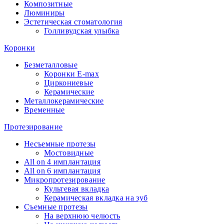
Композитные
Люминиры
Эстетическая стоматология
Голливудская улыбка
Коронки
Безметалловые
Коронки E-max
Циркониевые
Керамические
Металлокерамические
Временные
Протезирование
Несъемные протезы
Мостовидные
All on 4 имплантация
All on 6 имплантация
Микропротезирование
Культевая вкладка
Керамическая вкладка на зуб
Съемные протезы
На верхнюю челюсть