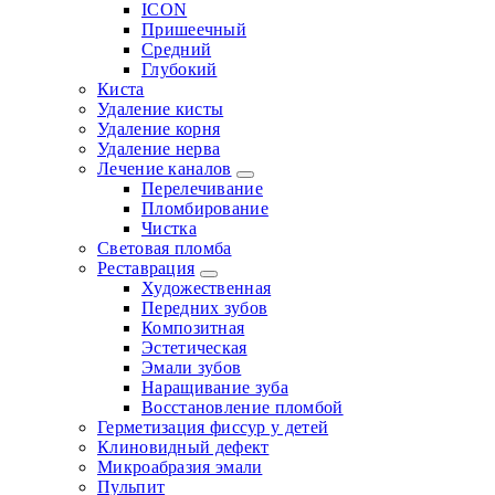
ICON
Пришеечный
Средний
Глубокий
Киста
Удаление кисты
Удаление корня
Удаление нерва
Лечение каналов
Перелечивание
Пломбирование
Чистка
Световая пломба
Реставрация
Художественная
Передних зубов
Композитная
Эстетическая
Эмали зубов
Наращивание зуба
Восстановление пломбой
Герметизация фиссур у детей
Клиновидный дефект
Микроабразия эмали
Пульпит