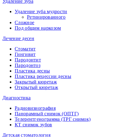
Удаление зуба
Удаление зуба мудрости
Ретинированного
Сложное
Под общим наркозом
Лечение десен
Стоматит
Гингивит
Пародонтит
Пародонтоз
Пластика десны
Пластика рецессии десны
Закрытый кюретаж
Открытый кюретаж
Диагностика
Радиовизиография
Панорамный снимок (ОПТГ)
Телерентгенограмма (ТРГ снимок)
КТ снимок зубов
Детская стоматология