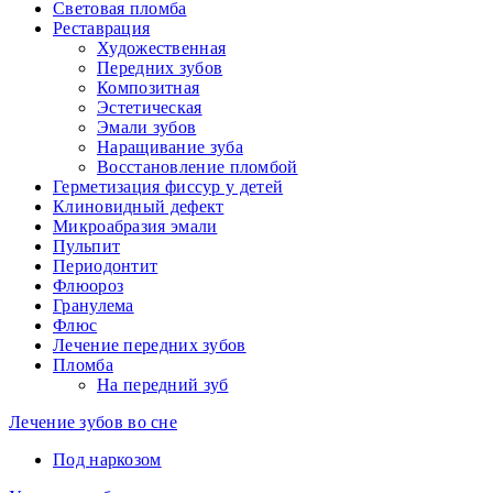
Световая пломба
Реставрация
Художественная
Передних зубов
Композитная
Эстетическая
Эмали зубов
Наращивание зуба
Восстановление пломбой
Герметизация фиссур у детей
Клиновидный дефект
Микроабразия эмали
Пульпит
Периодонтит
Флюороз
Гранулема
Флюс
Лечение передних зубов
Пломба
На передний зуб
Лечение зубов во сне
Под наркозом