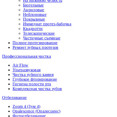
На нижнюю челюсть
Бюгельные
Акриловые
Нейлоновые
Покрывные
Иммедиат протез-бабочка
Квадротти
Телескопические
Частичные съемные
Полное протезирование
Ремонт зубных протезов
Профессиональная чистка
Air Flow
Ультразвуковая
Чистка зубного камня
Глубокое фторирование
Гигиена полости рта
Комплексная чистка зубов
Отбеливание
Zoom 4 (Зум 4)
Opalescence (Опалесценс)
Фотоотбеливание