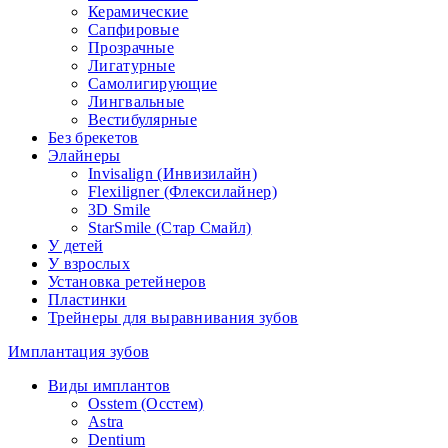
Керамические
Сапфировые
Прозрачные
Лигатурные
Самолигирующие
Лингвальные
Вестибулярные
Без брекетов
Элайнеры
Invisalign (Инвизилайн)
Flexiligner (Флексилайнер)
3D Smile
StarSmile (Стар Смайл)
У детей
У взрослых
Установка ретейнеров
Пластинки
Трейнеры для выравнивания зубов
Имплантация зубов
Виды имплантов
Osstem (Осстем)
Astra
Dentium