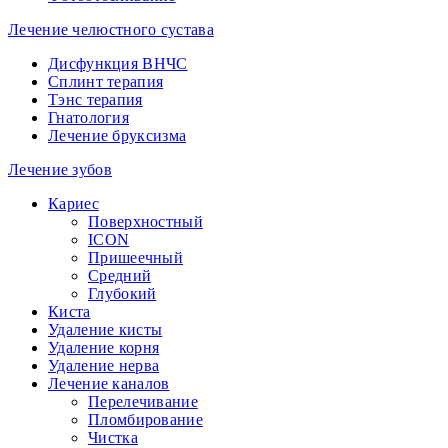
Лечение челюстного сустава
Дисфункция ВНЧС
Сплинт терапия
Тэнс терапия
Гнатология
Лечение бруксизма
Лечение зубов
Кариес
Поверхностный
ICON
Пришеечный
Средний
Глубокий
Киста
Удаление кисты
Удаление корня
Удаление нерва
Лечение каналов
Перелечивание
Пломбирование
Чистка