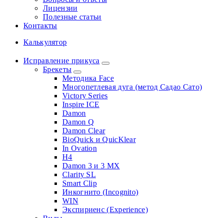
Лицензии
Полезные статьи
Контакты
Калькулятор
Исправление прикуса
Брекеты
Методика Face
Многопетлевая дуга (метод Садао Сато)
Victory Series
Inspire ICE
Damon
Damon Q
Damon Clear
BioQuick и QuicKlear
In Ovation
H4
Damon 3 и 3 MX
Clarity SL
Smart Clip
Инкогнито (Incognito)
WIN
Экспириенс (Experience)