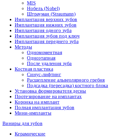
MIS
Нобель (Nobel)
Штрауман (Straumann)
Имплантация верхних зубов
Имплантация нижних зубов
Имплантация одного зуба
Имплантация зубов под ключ
Имплантация переднего зуба
Методы
Одномоментная
Одноэтапная
После удаления зуба
Костная пластика
Синус-лифтинг
Расщепление альвеолярного гребня
Подсадка (пересадка) костного блока
Установка формирователя десны
Протезирование на имплантах
Коронка на имплант
Полная имплантация зубов
Мини-импланты
Виниры для зубов
Керамические