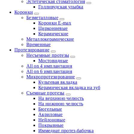
Эстетическая стоматология
Голливудская улыбка
Коронки
Безметалловые
Коронки E-max
Циркониевые
Керамические
Металлокерамические
Временные
Протезирование
Несъемные протезы
Мостовидные
All on 4 имплантация
All on 6 имплантация
Микропротезирование
Культевая вкладка
Керамическая вкладка на зуб
Съемные протезы
На верхнюю челюсть
На нижнюю челюсть
Бюгельные
Акриловые
Нейлоновые
Покрывные
Иммедиат протез-бабочка