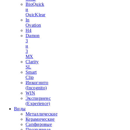
BioQuick
и
QuicKlear
In
Ovation
H4
Damon
3
и
3
MX
Clarity
SL
Smart
Clip
Инкогнито
(Incognito)
WIN
Экспириенс
(Experience)
Виды
Металлические
Керамические
Сапфировые
Прозрачные