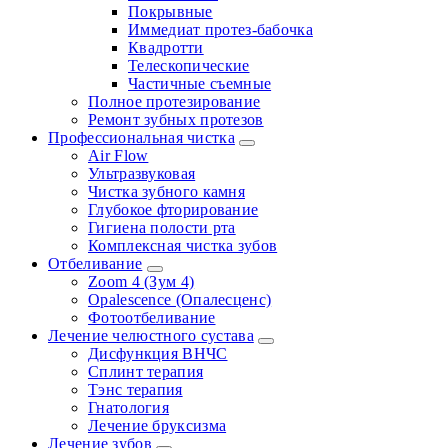
Покрывные
Иммедиат протез-бабочка
Квадротти
Телескопические
Частичные съемные
Полное протезирование
Ремонт зубных протезов
Профессиональная чистка
Air Flow
Ультразвуковая
Чистка зубного камня
Глубокое фторирование
Гигиена полости рта
Комплексная чистка зубов
Отбеливание
Zoom 4 (Зум 4)
Opalescence (Опалесценс)
Фотоотбеливание
Лечение челюстного сустава
Дисфункция ВНЧС
Сплинт терапия
Тэнс терапия
Гнатология
Лечение бруксизма
Лечение зубов