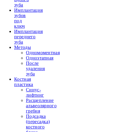
зуба
Имплантация
зубов
под
ключ
Имплантация
переднего
зуба
Методы
Одномоментная
Одноэтапная
После
удаления
зуба
Костная
пластика
Синус-
лифтинг
Расщепление
альвеолярного
гребня
Подсадка
(пересадка)
костного