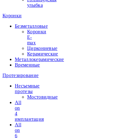
улыбка
Коронки
Безметалловые
Коронки
E-
max
Циркониевые
Керамические
Металлокерамические
Временные
Протезирование
Несъемные
протезы
Мостовидные
All
on
4
имплантация
All
on
6