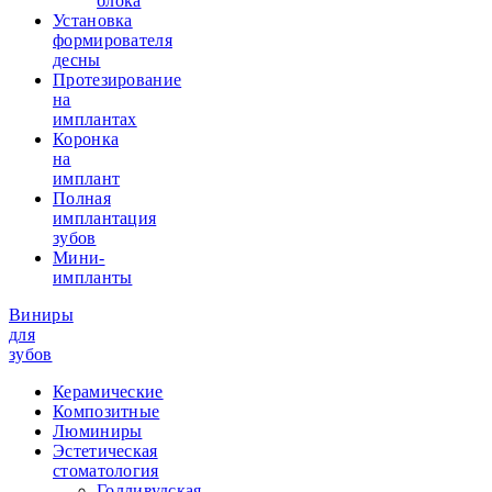
блока
Установка
формирователя
десны
Протезирование
на
имплантах
Коронка
на
имплант
Полная
имплантация
зубов
Мини-
импланты
Виниры
для
зубов
Керамические
Композитные
Люминиры
Эстетическая
стоматология
Голливудская