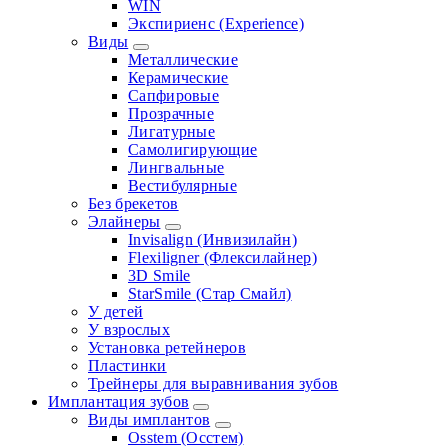
WIN
Экспириенс (Experience)
Виды
Металлические
Керамические
Сапфировые
Прозрачные
Лигатурные
Самолигирующие
Лингвальные
Вестибулярные
Без брекетов
Элайнеры
Invisalign (Инвизилайн)
Flexiligner (Флексилайнер)
3D Smile
StarSmile (Стар Смайл)
У детей
У взрослых
Установка ретейнеров
Пластинки
Трейнеры для выравнивания зубов
Имплантация зубов
Виды имплантов
Osstem (Осстем)