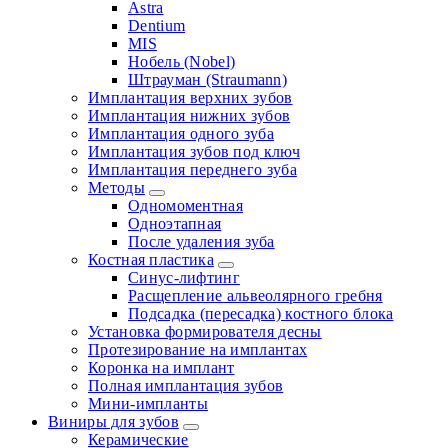
Astra
Dentium
MIS
Нобель (Nobel)
Штрауман (Straumann)
Имплантация верхних зубов
Имплантация нижних зубов
Имплантация одного зуба
Имплантация зубов под ключ
Имплантация переднего зуба
Методы
Одномоментная
Одноэтапная
После удаления зуба
Костная пластика
Синус-лифтинг
Расщепление альвеолярного гребня
Подсадка (пересадка) костного блока
Установка формирователя десны
Протезирование на имплантах
Коронка на имплант
Полная имплантация зубов
Мини-импланты
Виниры для зубов
Керамические