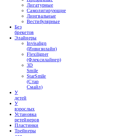
Лигатурные
Самолигирующие
Лингвальные
Вестибулярные
Без
брекетов
Элайнеры
Invisalign
(Инвизилайн)
Flexiligner
(Флексилайнер)
3D
Smile
StarSmile
(Стар
Смайл)
У
детей
У
взрослых
Установка
ретейнеров
Пластинки
Трейнеры