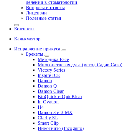
лечении в стоматологии
Вопросы и ответы
Лицензии
Полезные статьи
Контакты
Калькулятор
Исправление прикуса
Брекеты
Методика Face
Многопетлевая дуга (метод Садао Сато)
Victory Series
Inspire ICE
Damon
Damon Q
Damon Clear
BioQuick и QuicKlear
In Ovation
H4
Damon 3 и 3 MX
Clarity SL
Smart Clip
Инкогнито (Incognito)