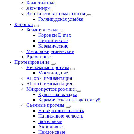
Композитные
Люминиры
Эстетическая стоматология
Голливудская улыбка
Коронки
Безметалловые
Коронки E-max
Циркониевые
Керамические
Металлокерамические
Временные
Протезирование
Несъемные протезы
Мостовидные
All on 4 имплантация
All on 6 имплантация
Микропротезирование
Культевая вкладка
Керамическая вкладка на зуб
Съемные протезы
На верхнюю челюсть
На нижнюю челюсть
Бюгельные
Акриловые
Нейлоновые