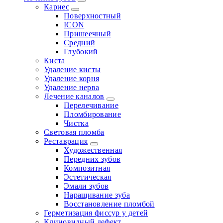
Кариес
Поверхностный
ICON
Пришеечный
Средний
Глубокий
Киста
Удаление кисты
Удаление корня
Удаление нерва
Лечение каналов
Перелечивание
Пломбирование
Чистка
Световая пломба
Реставрация
Художественная
Передних зубов
Композитная
Эстетическая
Эмали зубов
Наращивание зуба
Восстановление пломбой
Герметизация фиссур у детей
Клиновидный дефект