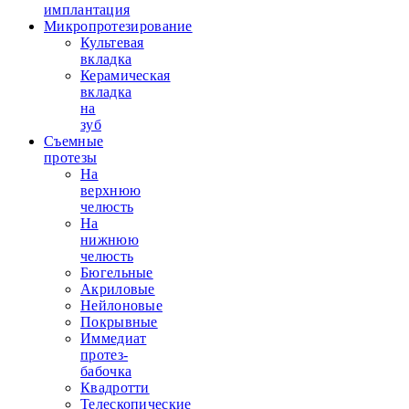
имплантация
Микропротезирование
Культевая
вкладка
Керамическая
вкладка
на
зуб
Съемные
протезы
На
верхнюю
челюсть
На
нижнюю
челюсть
Бюгельные
Акриловые
Нейлоновые
Покрывные
Иммедиат
протез-
бабочка
Квадротти
Телескопические