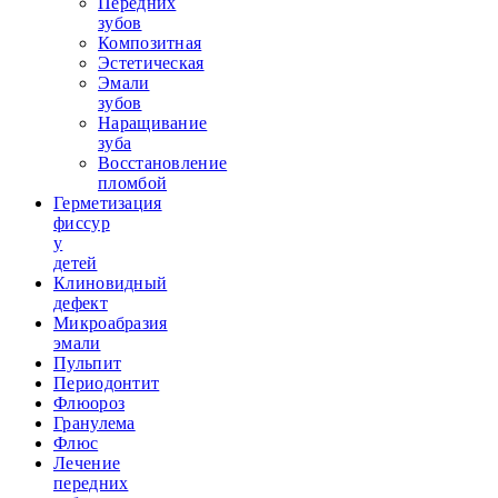
Передних
зубов
Композитная
Эстетическая
Эмали
зубов
Наращивание
зуба
Восстановление
пломбой
Герметизация
фиссур
у
детей
Клиновидный
дефект
Микроабразия
эмали
Пульпит
Периодонтит
Флюороз
Гранулема
Флюс
Лечение
передних