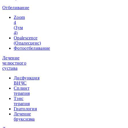
Отбеливание
Zoom
4
(Зум
4)
Opalescence
(Опалесценс)
Фотоотбеливание
Лечение
челюстного
сустава
Дисфункция
ВНЧС
Сплинт
терапия
Тэнс
терапия
Гнатология
Лечение
бруксизма