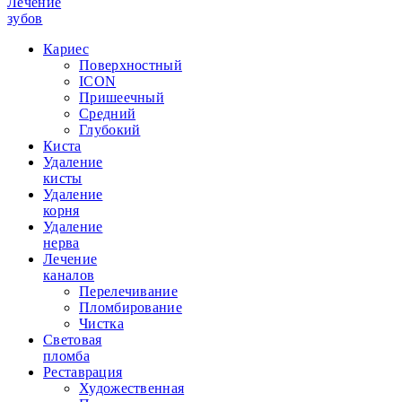
Лечение
зубов
Кариес
Поверхностный
ICON
Пришеечный
Средний
Глубокий
Киста
Удаление
кисты
Удаление
корня
Удаление
нерва
Лечение
каналов
Перелечивание
Пломбирование
Чистка
Световая
пломба
Реставрация
Художественная