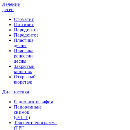
Лечение
десен
Стоматит
Гингивит
Пародонтит
Пародонтоз
Пластика
десны
Пластика
рецессии
десны
Закрытый
кюретаж
Открытый
кюретаж
Диагностика
Радиовизиография
Панорамный
снимок
(ОПТГ)
Телерентгенограмма
(ТРГ