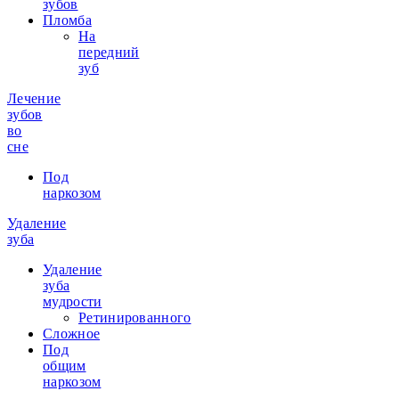
зубов
Пломба
На
передний
зуб
Лечение
зубов
во
сне
Под
наркозом
Удаление
зуба
Удаление
зуба
мудрости
Ретинированного
Сложное
Под
общим
наркозом