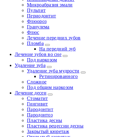
Микроабразия эмали
Пульпит
Периодонтит
Флюороз
Гранулема
Флюс
Лечение передних зубов
Пломба
На передний зуб
Лечение зубов во сне
Под наркозом
Удаление зуба
Удаление зуба мудрости
Ретинированного
Сложное
Под общим наркозом
Лечение десен
Стоматит
Гингивит
Пародонтит
Пародонтоз
Пластика десны
Пластика рецессии десны
Закрытый кюретаж
Открытый кюретаж