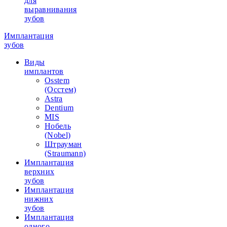
для
выравнивания
зубов
Имплантация
зубов
Виды
имплантов
Osstem
(Осстем)
Astra
Dentium
MIS
Нобель
(Nobel)
Штрауман
(Straumann)
Имплантация
верхних
зубов
Имплантация
нижних
зубов
Имплантация
одного