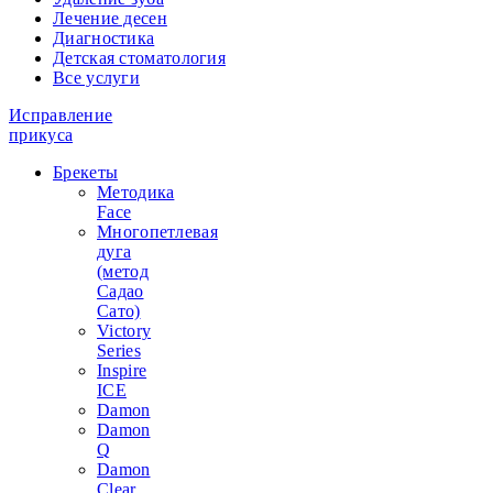
Лечение десен
Диагностика
Детская стоматология
Все услуги
Исправление
прикуса
Брекеты
Методика
Face
Многопетлевая
дуга
(метод
Садао
Сато)
Victory
Series
Inspire
ICE
Damon
Damon
Q
Damon
Clear