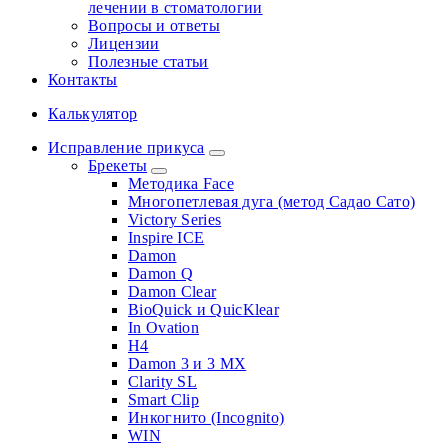
лечении в стоматологии
Вопросы и ответы
Лицензии
Полезные статьи
Контакты
Калькулятор
Исправление прикуса
Брекеты
Методика Face
Многопетлевая дуга (метод Садао Сато)
Victory Series
Inspire ICE
Damon
Damon Q
Damon Clear
BioQuick и QuicKlear
In Ovation
H4
Damon 3 и 3 MX
Clarity SL
Smart Clip
Инкогнито (Incognito)
WIN