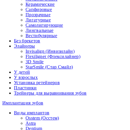
Керамические
Сапфировые
Прозрачные
Лигатурные
Самолигирующие
Лингвальные
Вестибулярные
Без брекетов
Элайнеры
Invisalign (Инвизилайн)
Flexiligner (Флексилайнер)
3D Smile
StarSmile (Стар Смайл)
У детей
У взрослых
Установка ретейнеров
Пластинки
Трейнеры для выравнивания зубов
Имплантация зубов
Виды имплантов
Osstem (Осстем)
Astra
Dentium