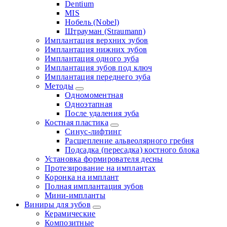
Dentium
MIS
Нобель (Nobel)
Штрауман (Straumann)
Имплантация верхних зубов
Имплантация нижних зубов
Имплантация одного зуба
Имплантация зубов под ключ
Имплантация переднего зуба
Методы
Одномоментная
Одноэтапная
После удаления зуба
Костная пластика
Синус-лифтинг
Расщепление альвеолярного гребня
Подсадка (пересадка) костного блока
Установка формирователя десны
Протезирование на имплантах
Коронка на имплант
Полная имплантация зубов
Мини-импланты
Виниры для зубов
Керамические
Композитные