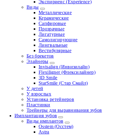
Экспириенс (Experience)
Виды
Металлические
Керамические
Сапфировые
Прозрачные
Лигатурные
Самолигирующие
Лингвальные
Вестибулярные
Без брекетов
Элайнеры
Invisalign (Инвизилайн)
Flexiligner (Флексилайнер)
3D Smile
StarSmile (Стар Смайл)
У детей
У взрослых
Установка ретейнеров
Пластинки
Трейнеры для выравнивания зубов
Имплантация зубов
Виды имплантов
Osstem (Осстем)
Astra