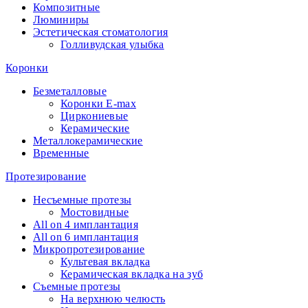
Композитные
Люминиры
Эстетическая стоматология
Голливудская улыбка
Коронки
Безметалловые
Коронки E-max
Циркониевые
Керамические
Металлокерамические
Временные
Протезирование
Несъемные протезы
Мостовидные
All on 4 имплантация
All on 6 имплантация
Микропротезирование
Культевая вкладка
Керамическая вкладка на зуб
Съемные протезы
На верхнюю челюсть