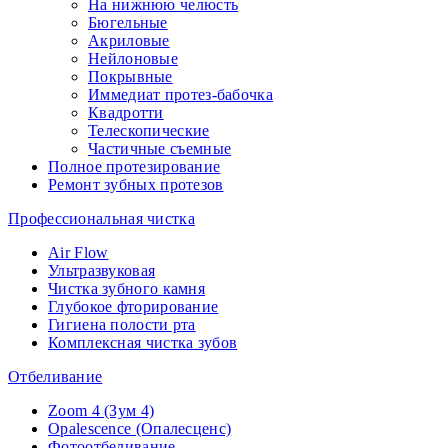
На нижнюю челюсть
Бюгельные
Акриловые
Нейлоновые
Покрывные
Иммедиат протез-бабочка
Квадротти
Телескопические
Частичные съемные
Полное протезирование
Ремонт зубных протезов
Профессиональная чистка
Air Flow
Ультразвуковая
Чистка зубного камня
Глубокое фторирование
Гигиена полости рта
Комплексная чистка зубов
Отбеливание
Zoom 4 (Зум 4)
Opalescence (Опалесценс)
Фотоотбеливание