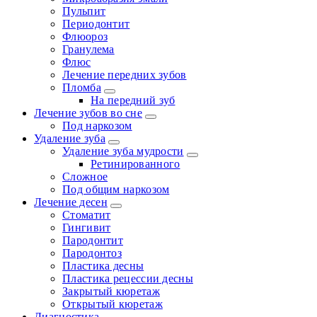
Пульпит
Периодонтит
Флюороз
Гранулема
Флюс
Лечение передних зубов
Пломба
На передний зуб
Лечение зубов во сне
Под наркозом
Удаление зуба
Удаление зуба мудрости
Ретинированного
Сложное
Под общим наркозом
Лечение десен
Стоматит
Гингивит
Пародонтит
Пародонтоз
Пластика десны
Пластика рецессии десны
Закрытый кюретаж
Открытый кюретаж
Диагностика