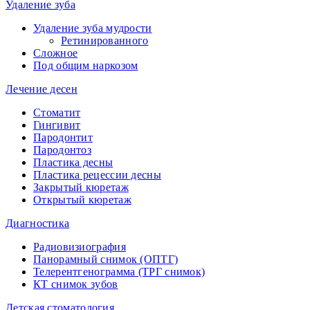
Удаление зуба
Удаление зуба мудрости
Ретинированного
Сложное
Под общим наркозом
Лечение десен
Стоматит
Гингивит
Пародонтит
Пародонтоз
Пластика десны
Пластика рецессии десны
Закрытый кюретаж
Открытый кюретаж
Диагностика
Радиовизиография
Панорамный снимок (ОПТГ)
Телерентгенограмма (ТРГ снимок)
КТ снимок зубов
Детская стоматология