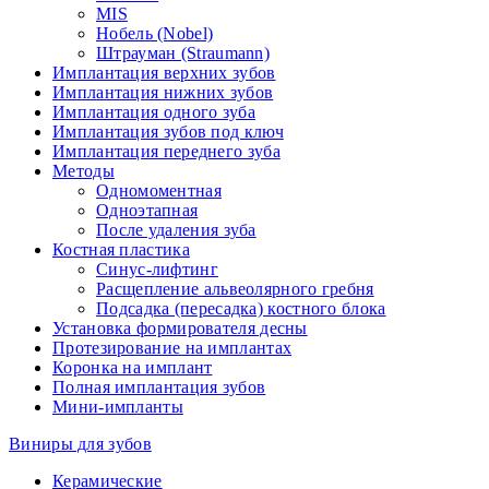
MIS
Нобель (Nobel)
Штрауман (Straumann)
Имплантация верхних зубов
Имплантация нижних зубов
Имплантация одного зуба
Имплантация зубов под ключ
Имплантация переднего зуба
Методы
Одномоментная
Одноэтапная
После удаления зуба
Костная пластика
Синус-лифтинг
Расщепление альвеолярного гребня
Подсадка (пересадка) костного блока
Установка формирователя десны
Протезирование на имплантах
Коронка на имплант
Полная имплантация зубов
Мини-импланты
Виниры для зубов
Керамические