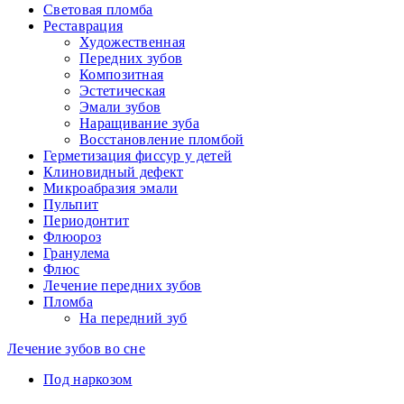
Световая пломба
Реставрация
Художественная
Передних зубов
Композитная
Эстетическая
Эмали зубов
Наращивание зуба
Восстановление пломбой
Герметизация фиссур у детей
Клиновидный дефект
Микроабразия эмали
Пульпит
Периодонтит
Флюороз
Гранулема
Флюс
Лечение передних зубов
Пломба
На передний зуб
Лечение зубов во сне
Под наркозом