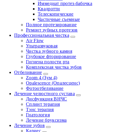
Иммедиат протез-бабочка
Квадротти
Телескопические
Частичные съемные
Полное протезирование
Ремонт зубных протезов
Профессиональная чистка
Air Flow
Ультразвуковая
Чистка зубного камня
Глубокое фторирование
Гигиена полости рта
Комплексная чистка зубов
Отбеливание
Zoom 4 (Зум 4)
Opalescence (Опалесценс)
Фотоотбеливание
Лечение челюстного сустава
Дисфункция ВНЧС
Сплинт терапия
Тэнс терапия
Гнатология
Лечение бруксизма
Лечение зубов
Кариес