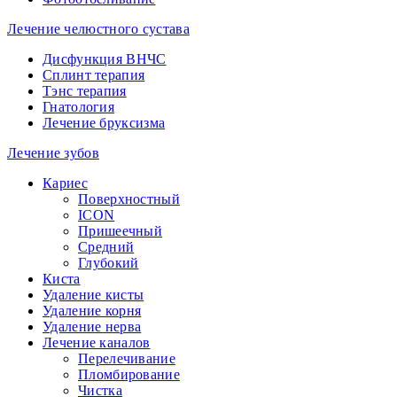
Лечение челюстного сустава
Дисфункция ВНЧС
Сплинт терапия
Тэнс терапия
Гнатология
Лечение бруксизма
Лечение зубов
Кариес
Поверхностный
ICON
Пришеечный
Средний
Глубокий
Киста
Удаление кисты
Удаление корня
Удаление нерва
Лечение каналов
Перелечивание
Пломбирование
Чистка