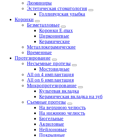
Люминиры
Эстетическая стоматология
Голливудская улыбка
Коронки
Безметалловые
Коронки E-max
Циркониевые
Керамические
Металлокерамические
Временные
Протезирование
Несъемные протезы
Мостовидные
All on 4 имплантация
All on 6 имплантация
Микропротезирование
Культевая вкладка
Керамическая вкладка на зуб
Съемные протезы
На верхнюю челюсть
На нижнюю челюсть
Бюгельные
Акриловые
Нейлоновые
Покрывные