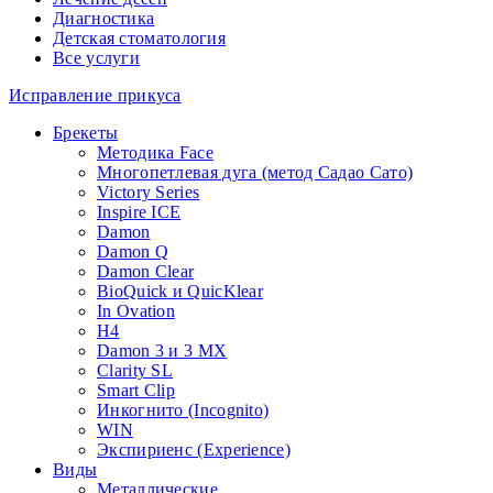
Диагностика
Детская стоматология
Все услуги
Исправление прикуса
Брекеты
Методика Face
Многопетлевая дуга (метод Садао Сато)
Victory Series
Inspire ICE
Damon
Damon Q
Damon Clear
BioQuick и QuicKlear
In Ovation
H4
Damon 3 и 3 MX
Clarity SL
Smart Clip
Инкогнито (Incognito)
WIN
Экспириенс (Experience)
Виды
Металлические