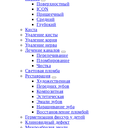
Поверхностный
ICON
Пришеечный
Средний
Глубокий
Киста
Удаление кисты
Удаление корня
Удаление нерва
Лечение каналов
Перелечивание
Пломбирование
Чистка
Световая пломба
Реставрация
Художественная
Передних зубов
Композитная
Эстетическая
Эмали зубов
Наращивание зуба
Восстановление пломбой
Герметизация фиссур у детей
Клиновидный дефект
Микроабразия эмали